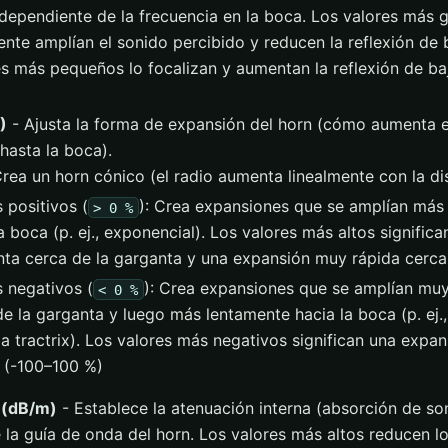
 dependiente de la frecuencia en la boca. Los valores más 
nte amplían el sonido percibido y reducen la reflexión de b
es más pequeños lo focalizan y aumentan la reflexión de baj
)
- Ajusta la forma de expansión del horn (cómo aumenta e
hasta la boca).
Crea un horn cónico (el radio aumenta linealmente con la dis
 positivos (
): Crea expansiones que se amplían más
> 0 %
a boca (p. ej., exponencial). Los valores más altos signific
nta cerca de la garganta y una expansión muy rápida cerca
s negativos (
): Crea expansiones que se amplían mu
< 0 %
e la garganta y luego más lentamente hacia la boca (p. ej.,
 a tractrix). Los valores más negativos significan una expan
. (-100–100 %)
 (dB/m)
- Establece la atenuación interna (absorción de so
 la guía de onda del horn. Los valores más altos reducen l