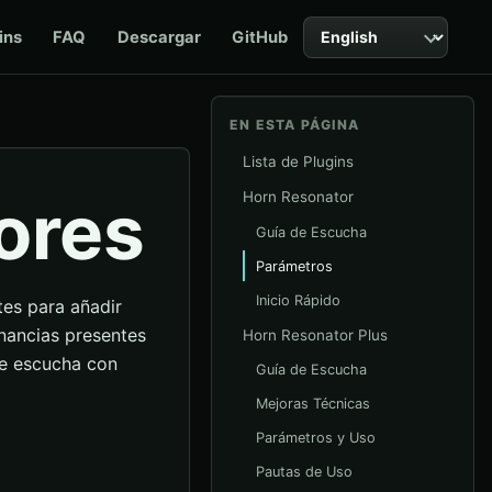
Idioma
ins
FAQ
Descargar
GitHub
EN ESTA PÁGINA
Lista de Plugins
ores
Horn Resonator
Guía de Escucha
Parámetros
Inicio Rápido
es para añadir
onancias presentes
Horn Resonator Plus
de escucha con
Guía de Escucha
Mejoras Técnicas
Parámetros y Uso
Pautas de Uso