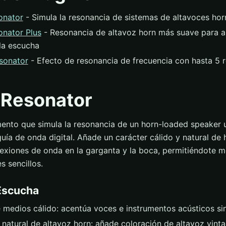
onator
- Simula la resonancia de sistemas de altavoces hor
nator Plus
- Resonancia de altavoz horn más suave para a
 la escucha
sonator
- Efecto de resonancia de frecuencia con hasta 5 
 Resonator
nto que simula la resonancia de un horn-loaded speaker u
ía de onda digital. Añade un carácter cálido y natural de 
lexiones de onda en la garganta y la boca, permitiéndote m
s sencillos.
Escucha
 medios cálido: acentúa voces e instrumentos acústicos si
natural de altavoz horn: añade coloración de altavoz vint