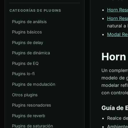
Horn Res
CATEGORÍAS DE PLUGINS
Horn Reso
Plugins de análisis
natural a
Plugins básicos
Modal Re
Plugins de delay
Horn
Plugins de dinámica
Plugins de EQ
Un compleme
Plugins lo-fi
modelo de gu
Plugins de modulación
modelar ref
con controle
Otros plugins
Plugins resonadores
Guía de 
Plugins de reverb
Realce de
Plugins de saturación
Ambiente 