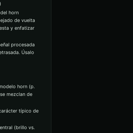
)
 del horn
lejado de vuelta
esta y enfatizar
 señal procesada
retrasada. Úsalo
 modelo horn (p.
 se mezclan de
arácter típico de
tral (brillo vs.