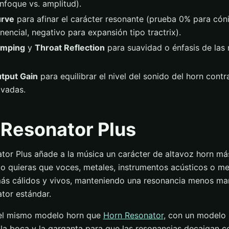
enfoque vs. amplitud).
rve
para afinar el carácter resonante (prueba 0% para cóni
nencial, negativo para expansión tipo tractrix).
mping
y
Throat Reflection
para suavidad o énfasis de las 
tput Gain
para equilibrar el nivel del sonido del horn contr
ivadas.
 Resonator Plus
tor Plus añade a la música un carácter de altavoz horn más
o quieras que voces, metales, instrumentos acústicos o m
más cálidos y vivos, manteniendo una resonancia menos ma
tor estándar.
el mismo modelo horn que
Horn Resonator
, con un modelo
n la boca y la garganta para que las resonancias decaigan 