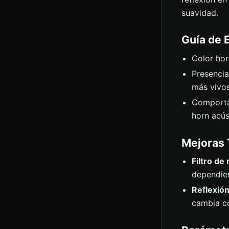
suavidad.
Guía de 
Color hor
Presencia
más vivos
Comportam
horn acús
Mejoras 
Filtro de
dependien
Reflexión
cambia co