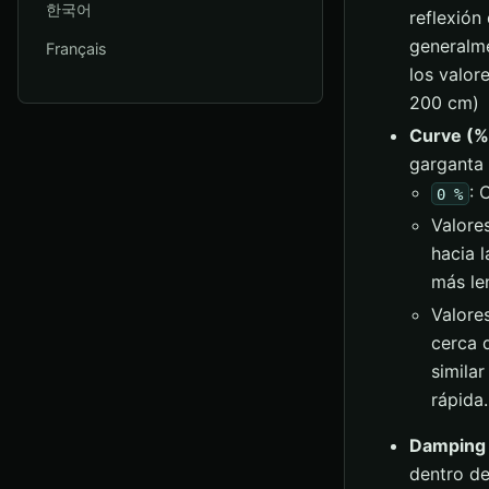
한국어
reflexión
generalme
Français
los valor
200 cm)
Curve (%
garganta 
: 
0 %
Valores
hacia l
más le
Valore
cerca d
similar
rápida
Damping
dentro de