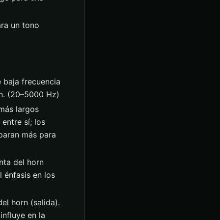
ara un tono
e baja frecuencia
rn. (20–5000 Hz)
 más largos
entre sí; los
eparan más para
nta del horn
 énfasis en los
l horn (salida).
influye en la