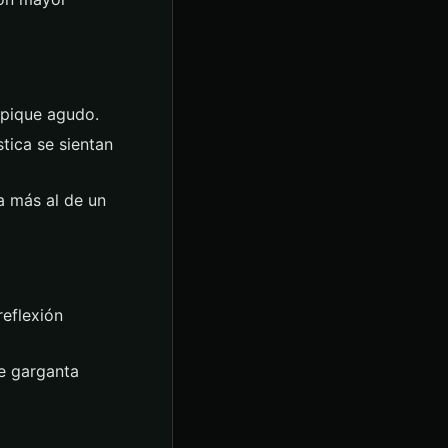
epique agudo.
tica se sientan
a más al de un
eflexión
de garganta