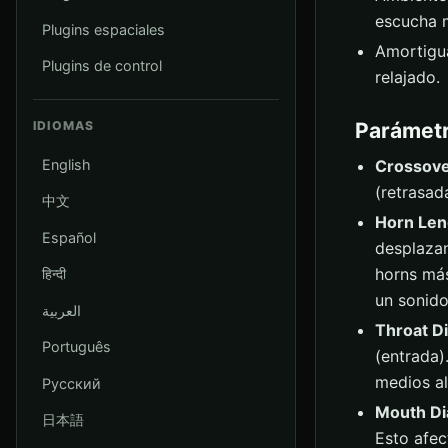
escucha m
Plugins espaciales
Amortigua
Plugins de control
relajado.
Parámet
IDIOMAS
English
Crossove
(retrasad
中文
Horn Len
Español
desplazan
horns más
हिन्दी
un sonid
العربية
Throat D
Português
(entrada)
medios al
Русский
Mouth Di
日本語
Esto afec