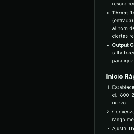
resonanci
Throat Re
(entrada)
al horn d
ciertas r
Output G
(alta fre
para igua
Inicio Rá
Establec
ej., 800–
nuevo.
Comienza
rango me
Ajusta
Th