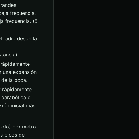
grandes
aja frecuencia,
a frecuencia. (5–
l radio desde la
tancia).
 rápidamente
an una expansión
 de la boca.
y rápidamente
 parabólica o
sión inicial más
nido) por metro
os picos de