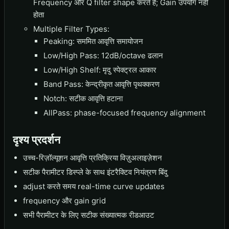
Frequency और Q filter shape करते हैं; Gain उपयोग नहीं
होता
Multiple Filter Types:
Peaking: सममित आवृत्ति समायोजन
Low/High Pass: 12dB/octave ढलान
Low/High Shelf: मृदु स्पेक्ट्रल आकार
Band Pass: केन्द्रीकृत आवृत्ति पृथक्करण
Notch: सटीक आवृत्ति हटाना
AllPass: phase-focused frequency alignment
दृश्य प्रदर्शन
उच्च-रिज़ॉल्यूशन आवृत्ति प्रतिक्रिया विज़ुअलाइज़ेशन
सटीक पैरामीटर डिस्प्ले के साथ इंटरैक्टिव नियंत्रण बिंदु
adjust करते समय real-time curve updates
frequency और gain grid
सभी पैरामीटर के लिए सटीक संख्यात्मक रीडआउट