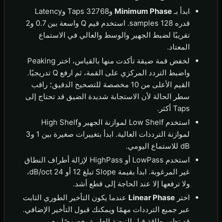
ابدأ بـ
Minimum Phase
و32768 Taps وLatency
قدره 128 samples. استخدم قيم Q واسعة بين 0.7 و2
تقريبًا لضبط الجهير والوسط والعالي في الاستماع
المعتاد.
لخفض قمة ضيقة تأكدت منها بالقياس، اختر Peaking
واضبط التردد المركزي على القمة، ثم ارفع Q تدريجيًا.
القيم الأعلى من 10 مخصصة للتصحيح الدقيق؛ راقب
سطر الحالة لأن الاستجابة شديدة الضيق قد تحتاج إلى
Taps أكثر.
استخدم Low Shelf لموازنة الجهير وHigh Shelf
لموازنة الترددات العالية. ابدأ بتغييرات صغيرة بين 1 و3
dB للاستماع اليومي.
استخدم LowPass أو HighPass لإزالة أطراف النطاق
غير المرغوبة. ابدأ بقيمة Slope تبلغ 12 أو 24 dB/oct،
ولا ترفعها إلا عند الحاجة إلى قطع أشد.
اختر
Linear Phase
عندما يكون التأخير الطوري الثابت
عبر جميع الترددات مهمًا ويمكنك قبول التأخير الإضافي.
قد تظهر طاقة قبل النبضة العابرة، خصوصًا مع