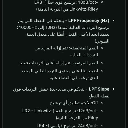
-48dB/oct: ترشيح قوي جدًا (LR8 -
Linkwitz-Riley من الدرجة الثامنة)
LPF Frequency (Hz)
- يتحكم في النقطة التي يتم
ترشيح الترددات العالية عندها (10Hz إلى 40000Hz؛
يعتمد الحد الأعلى الفعلي أيضًا على معدل العينة
الصوتي)
القيم المنخفضة: تتم إزالة المزيد من
الترددات العالية
القيم المرتفعة: تتم إزالة أعلى الترددات فقط
اضبط بناءً على محتوى التردد العالي المحدد
الذي ترغب في القضاء عليه
LPF Slope
- يتحكم في مدى حدة خفض الترددات فوق
نقطة القطع
Off: لا يتم تطبيق أي ترشيح
-12dB/oct: ترشيح ناعم (LR2 - Linkwitz-
Riley من الدرجة الثانية)
-24dB/oct: ترشيح قياسي (LR4 -