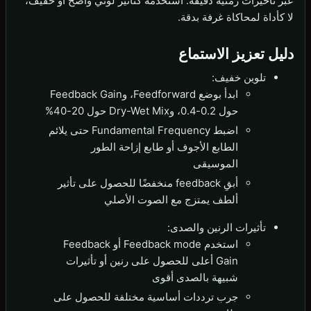
عبر تأخيرات زمنية دقيقة. استخدمه كتأثير لوني واضح أو خفيف،
لا كأداة لمحاكاة غرفة بدقة.
دليل تعزيز الاستماع
تلوين خفيف:
ابدأ بوضع Feedforward، وFeedback Gain
حول 0.2-0.4، وDry-Wet Mix حول 20-40%
اضبط Fundamental Frequency حتى يلائم
الطابع الأجوف أو طابع إزاحة الطور
الموسيقى
أبقِ feedback منخفضًا للحصول على تأثير
ألطف يمتزج مع الصوت الأصلي
تأثيرات الرنين والصدى:
استخدم Feedback mode أو Feedback
Gain أعلى للحصول على رنين أو تأثيرات
شبيهة بالصدى أقوى
جرب ترددات أساسية مختلفة للحصول على