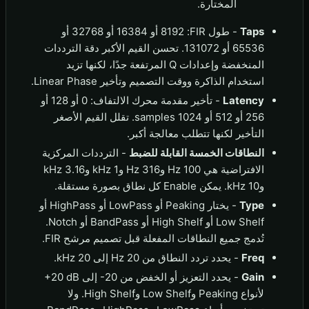
المختارة.
Taps
- طول FIR: ‏8192 أو 16384 أو 32768 أو
65536 أو 131072. تحسن القيم الأكبر دقة الترددات
المنخفضة وإعدادات Q المرتفعة جدًا، لكنها تزيد
استخدام الذاكرة ووقت التصميم وتأخير Linear Phase.
Latency
- تأخير مقدمة محرك الالتفاف: 0 أو 128 أو
256 أو 512 أو 1024 samples. تقلل القيم الأصغر
التأخير لكنها تتطلب معالجة أكبر.
النطاقات الخمسة القابلة للضبط
- الترددات المركزية
الافتراضية هي 100 Hz و316 Hz و1 kHz و3.16 kHz
و10 kHz. يمكن Enable كل نطاق بصورة مستقلة.
Type
- يختار Peaking أو LowPass أو HighPass أو
Low Shelf أو High Shelf أو BandPass أو Notch.
تُدمج جميع النطاقات المفعلة قبل تصميم مرشح FIR.
Freq
- يحدد تردد النطاق من 20 Hz إلى 20 kHz.
Gain
- يحدد التعزيز أو الخفض من ‎-20 إلى ‎+20 dB
لأنواع Peaking وLow Shelf وHigh Shelf. ولا