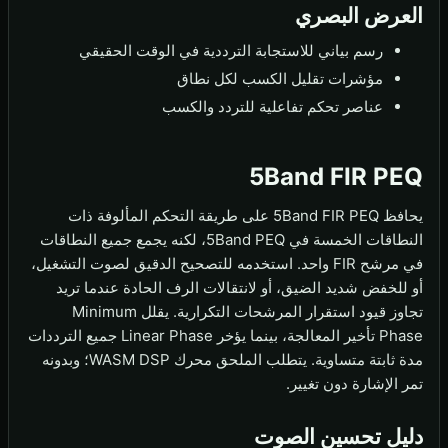
العرض البصري
رسم بياني للاستجابة الترددية في الوقت الحقيقي
مؤشرات تقليل الكسب لكل نطاق
عناصر تحكم تفاعلية للتردد والكسب
5Band FIR PEQ
يحافظ 5Band FIR PEQ على طريقة التحكم المألوفة ذات
النطاقات الخمسة في 5Band PEQ، لكنه يجمع جميع النطاقات
في مرشح FIR واحد. استخدمه للتصحيح الدقيق لصوت التشغيل،
أو للخفض شديد الضيق، أو لانتقالات الرف الحادة عندما تريد
تجاوز قيود استقرار المرشحات التكرارية. يقلل Minimum
Phase تأخير المعالجة، بينما يؤخر Linear Phase جميع الترددات
مدة ثابتة متساوية. يتطلب الملحق محرك WASM DSP؛ وبدونه
تمر الإشارة دون تغيير.
دليل تحسين الصوت