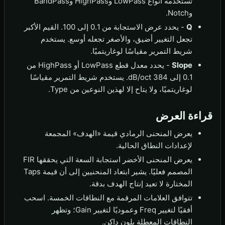
تستخدمه أنواع LowPass وHighPass وBandPass
وNotch.
Q
- يحدد عرض الاستجابة من 0.1 إلى 100. القيم الأكبر
تجعل التغيير أضيق، والأصغر تجعله أوسع. يستخدم
شريط التمرير مقياسًا لوغاريتميًا.
Slope
- يحدد معدل قطع LowPass أو HighPass من
0.1 إلى 384 dB/oct. يستخدم شريط التمرير مقياسًا
لوغاريتميًا، ولا يتاح إلا لهذين النوعين من Type.
قراءة العرض
يعرض المنحنى الرمادي قيمة «الهدف» المجمعة
لإعدادات النطاق الحالية.
يعرض المنحنى الأخضر استجابة السعة التي يحققها FIR
المصمم فعليًا. يشير ابتعاد المنحنيين إلى أن قيمة Taps
المختارة لا تعيد إنتاج الهدف بدقة.
تتوافق العلامات المرقمة مع النطاقات الخمسة. اسحب
أفقيًا لتغيير Freq وعموديًا لتغيير Gain؛ وتظهر
النطاقات المعطلة بلون داكن.