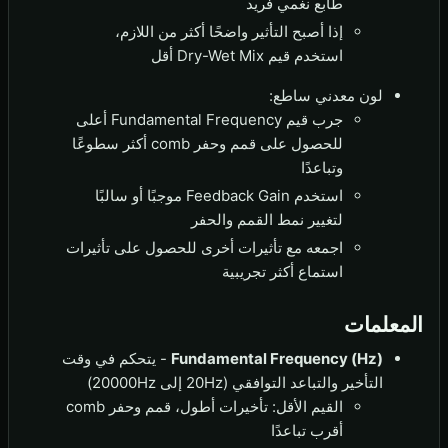
طابع نغمي فريد
إذا أصبح التأثير واضحًا أكثر من اللازم،
استخدم قيم Dry-Wet Mix أقل
لون معدني ساطع:
جرب قيم Fundamental Frequency أعلى
للحصول على قمم وحفر comb أكثر سطوعًا
وتباعدًا
استخدم Feedback Gain موجبًا أو سالبًا
لتغيير نمط القمم والحفر
اجمعه مع تأثيرات أخرى للحصول على تأثيرات
استماع أكثر تجريبية
المعلمات
Fundamental Frequency (Hz)
- يتحكم في وقت
التأخير والتباعد التوافقي (20Hz إلى 20000Hz)
القيم الأقل: تأخيرات أطول، قمم وحفر comb
أقرب تباعدًا