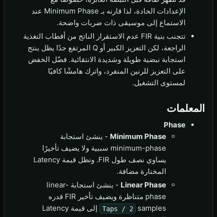
الإعدادات الحادة، لذا قارنه بـ Minimum Phase عند
الاستماع إلى موسيقى ذات ضربات واضحة.
تتجنب بنية FIR عدم الاستقرار الناتج من أقطاب التغذية
الراجعة، لكن التعزيز الكبير أو Q المرتفع جدًا يظل ينتج
استجابة نبضية طويلة وشديدة الانتقائية. فضّل الخفض
على التعزيز للرنين المنفرد، واترك هامشًا كافيًا
لمستوى التشغيل.
المعلمات
Phase
Minimum Phase
- ينشئ استجابة
minimum-phase سببية ولا يضيف تأخيرًا
يساوي نصف طول FIR. وتظل قيمة Latency
المختارة مضافة.
Linear Phase
- ينشئ استجابة linear-
phase متناظرة ويضيف تأخير FIR قدره
samples إلى قيمة Latency
Taps / 2