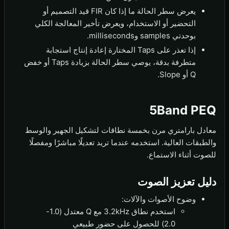
يعرض سطر الحالة ما إذا كان FIR قيد التصميم أو
التحضير أو الاستخدام، ويعرض تأخير المعالجة الكلي
بوحدتي samples وmilliseconds.
إذا تعذر على Taps المختارة إعادة إنتاج استجابة
متطرفة بدقة، يوصي سطر الحالة بزيادة Taps أو خفض
Q أو Slope.
5Band PEQ
معادل بارامتري مرن بخمسة نطاقات لتشكيل الجهير والوسط
والطبقات العالية. استخدمه عندما تريد تعديلًا مباشرًا ومفصلًا
للصوت أثناء الاستماع.
دليل تعزيز الصوت
وضوح الأصوات والآلات:
استخدم نطاق 3.2kHz مع Q معتدل (1.0-
2.0) للحصول على حضور طبيعي