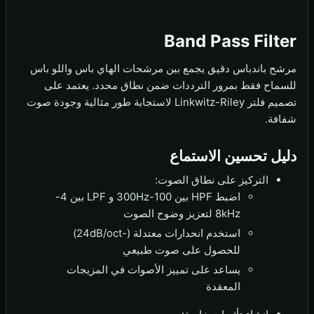
Band Pass Filter
مرشح باندباس دقيق يجمع بين مرشحات الهاي باس واللو باس
للسماح فقط بمرور الترددات ضمن نطاق محدد. يعتمد على
تصميم فلتر Linkwitz-Riley لاستجابة طور مثالية وجودة صوت
شفافة.
دليل تحسين الاستماع
التركيز على نطاق الصوت:
اضبط HPF بين 100-300Hz و LPF بين 4-
8kHz لتعزيز وضوح الصوت
استخدم انحدارات معتدلة (-24dB/oct)
للحصول على صوت طبيعي
يساعد على تمييز الأصوات في المزيجات
المعقدة