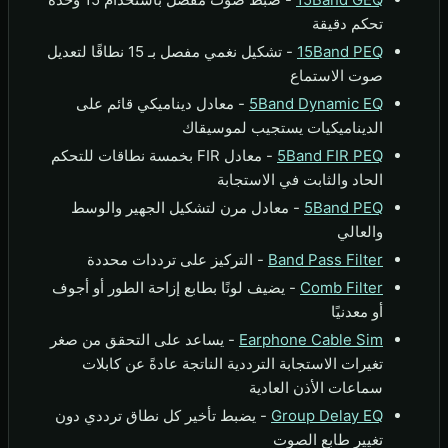
تحكم دقيقة
15Band PEQ
- تشكيل نغمي مفصل بـ 15 نطاقًا لتعديل
صوت الاستماع
5Band Dynamic EQ
- معادل ديناميكي قائم على
الديناميكيات يستجيب لموسيقاك
5Band FIR PEQ
- معادل FIR بخمسة نطاقات للتحكم
الحاد والثابت في الاستجابة
5Band PEQ
- معادل مرن لتشكيل الجهير والوسط
والعالي
Band Pass Filter
- التركيز على ترددات محددة
Comb Filter
- يضيف لونًا بطابع إزاحة الطور أو أجوف
أو معدنيًا
Earphone Cable Sim
- يساعد على التحقق من صغر
تغيرات الاستجابة الترددية الناتجة عادةً عن كابلات
سماعات الأذن العادية
Group Delay EQ
- يضبط تأخير كل نطاق ترددي دون
تغيير طابع الصوت