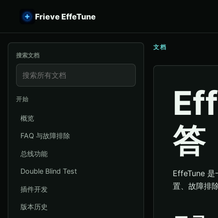
Frieve EffeTune
文档
搜索文档
Ef
开始
概览
答
FAQ 与故障排除
总线功能
Double Blind Test
EffeTu
置、故障排
插件开发
版本历史